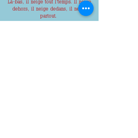
Là-bas, il neige tout l’temps. Il neige
dehors, il neige dedans, il neige
partout.
Moi, j’aimerais bien être le Père
Noël. ‘’
‘’ Père Noël, est-ce que c’est vrai que
tu d’mandes des fois
si t’as bien fait de choisir ce métier ?
‘’
une vidéo ? :