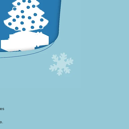
es
e.