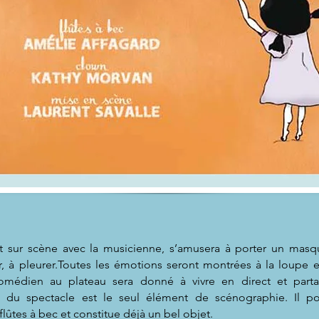
t sur scène avec la musicienne, s’amusera à porter un masqu
ur, à pleurer.Toutes les émotions seront montrées à la loupe et
omédien au plateau sera donné à vivre en direct et parta
m du spectacle est le seul élément de scénographie. Il po
lûtes à bec et constitue déjà un bel objet.